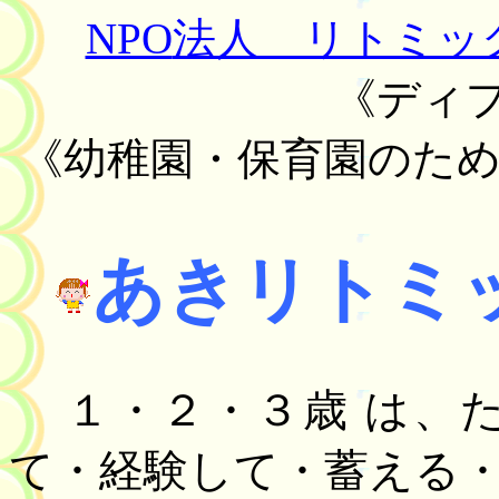
NPO
法人 リトミッ
《ディ
《幼稚園・保育園のた
あきリトミ
１・２・３歳 は、
て・経験して・蓄える