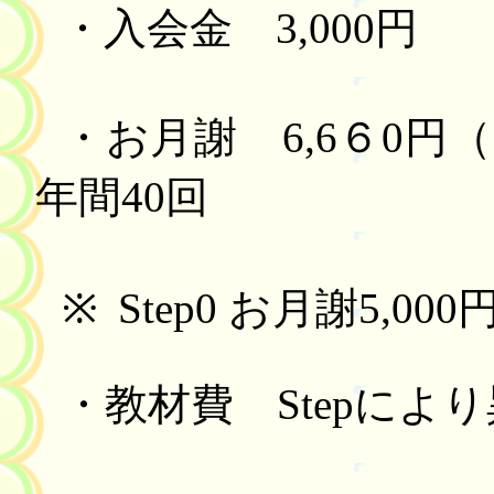
・入会金
3,000
円
・お月謝
6,6
６
0
円（
年間
40
回
※
Step0
お月謝
5,000
・教材費
Step
により