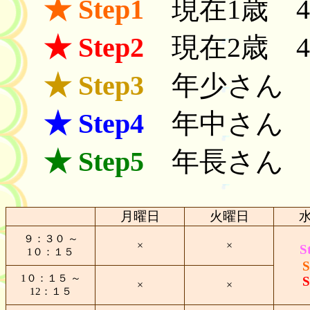
★
Step1
現在
1
歳
★
Step2
現在
2
歳
★
Step3
年少さん
★
Step4
年中さん
★
Step5
年長さん
月曜日
火曜日
９：３０ ～
×
×
S
1
０：１５
S
1
０：１５ ～
S
×
×
12
：１５