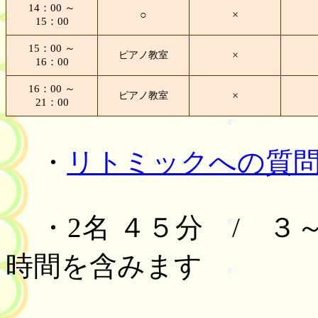
14
：
00
～
○
×
15
：
00
15
：
00
～
×
ピアノ教室
16
：
00
16
：
00
～
×
ピアノ教室
21
：
00
・
リトミックへの質
・
2
名 ４５分
/
３～
時間を含みます