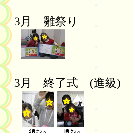
3
月 雛祭り
3
月 終了式
(
進級
)